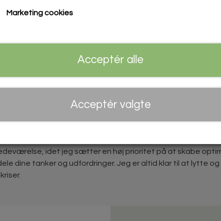
Marketing cookies
Acceptér alle
Acceptér valgte
ERFARING I SAMTALER OM LIVSKRISER
N I HELE LANDET
eværelse, idet jeg sætter en høj prioritet på at skabe optim
 dele dine tanker og udfordringer. Jeg er altid klar til at lytt
kriser.