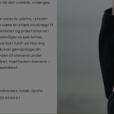
 vi får det overblik, vi længes
r vores liv udefra, i stedet
kan være en stærk modvægt til
ktivitet og præstation er i
overvåger os selv kritisk,
eve livet fuldt ud. Hos mig
å du kan genopdage din
 Lyden af stenene under
råret, trætheden i benene -
øjeblikket.
-måneders forløb. Gratis
 25 65 64 61