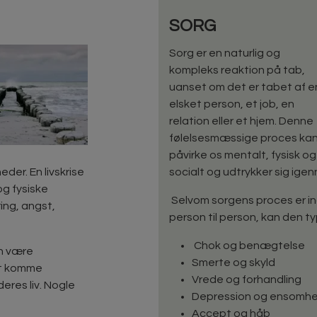
SORG
Sorg er en naturlig og
kompleks reaktion på tab,
uanset om det er tabet af e
elsket person, et job, en
relation eller et hjem. Denne
følelsesmæssige proces ka
påvirke os mentalt, fysisk og
der. En livskrise
socialt og udtrykker sig igen
og fysiske
Selvom sorgens proces er ind
ring, angst,
person til person, kan den t
Chok og benægtelse
an være
Smerte og skyld
at komme
Vrede og forhandling
res liv. Nogle
Depression og ensomh
Accept og håb