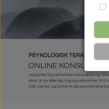
PSYKOLOGISK TERAPEUTISK 
ONLINE KONSULTATIO
Jeg byder dig velkommen med varme og tilsted
sikre, at du føler dig tryg og velkommen til at
står overfor, og vil støtte dig gennem dine livs