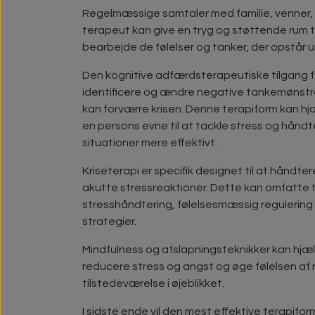
Regelmæssige samtaler med familie, venner, 
terapeut kan give en tryg og støttende rum t
bearbejde de følelser og tanker, der opstår u
Den kognitive adfærdsterapeutiske tilgang f
identificere og ændre negative tankemønstr
kan forværre krisen. Denne terapiform kan h
en persons evne til at tackle stress og hånd
situationer mere effektivt.
Kriseterapi er specifik designet til at håndter
akutte stressreaktioner. Dette kan omfatte te
stresshåndtering, følelsesmæssig regulering
strategier.
Mindfulness og afslapningsteknikker kan hjæ
reducere stress og angst og øge følelsen af 
tilstedeværelse i øjeblikket.
I sidste ende vil den mest effektive terapifo