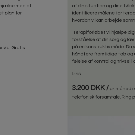
l hjælpe med at
af din situation og dine føle
t plan for
identificere målene for terapi
hvordan vi kan arbejde samme
Terapiforløbet vil hjælpe di
forståelse af din sorg og l
på en konstruktiv måde. Du vil
rløb. Gratis
håndtere fremtidige tab og u
følelse af kontrol og trivsel i di
Pris
3.200 DKK /
pr. måned i
telefonisk forsamtale. Ring på