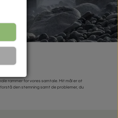
ale rammer for vores samtale. Mit mål er at
e og forstå den stemning samt de problemer, du