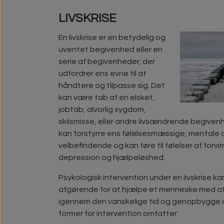
LIVSKRISE
En livskrise er en betydelig og
uventet begivenhed eller en
serie af begivenheder, der
udfordrer ens evne til at
håndtere og tilpasse sig. Det
kan være tab af en elsket,
jobtab, alvorlig sygdom,
skilsmisse, eller andre livsændrende begivenhe
kan forstyrre ens følelsesmæssige, mentale 
velbefindende og kan føre til følelser af forvir
depression og hjælpeløshed.
Psykologisk intervention under en livskrise k
afgørende for at hjælpe et menneske med 
igennem den vanskelige tid og genopbygge de
former for intervention omfatter: