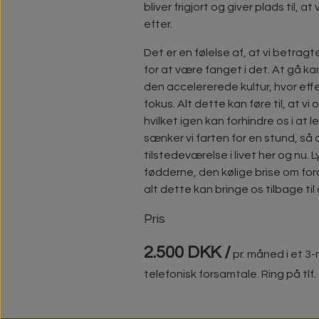
bliver frigjort og giver plads til, at
efter.
Det er en følelse af, at vi betragte
for at være fanget i det. At gå 
den accelererede kultur, hvor effe
fokus. Alt dette kan føre til, at vi 
hvilket igen kan forhindre os i at l
sænker vi farten for en stund, s
tilstedeværelse i livet her og nu.
fødderne, den kølige brise om fo
alt dette kan bringe os tilbage til 
Pris
2.500 DKK /
pr. måned i et 3
telefonisk forsamtale. Ring på tlf.