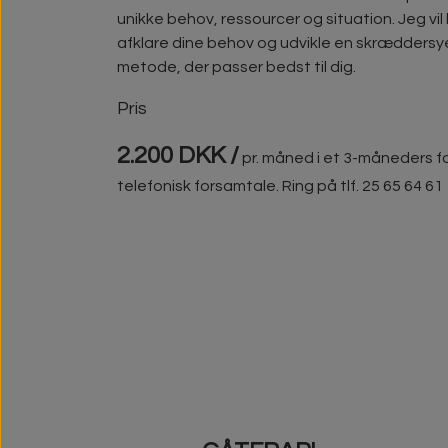
unikke behov, ressourcer og situation. Jeg vi
afklare dine behov og udvikle en skræddersye
metode, der passer bedst til dig.
Pris
2.200 DKK /
pr. måned i et 3-måneders fo
telefonisk forsamtale. Ring på tlf. 25 65 64 61