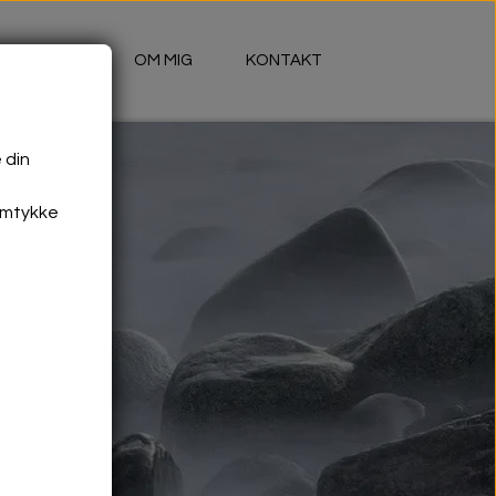
BLOG
OM MIG
KONTAKT
 din
amtykke