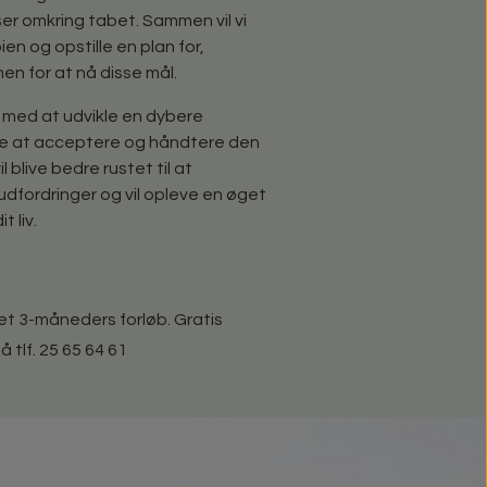
lser omkring tabet. Sammen vil vi
en og opstille en plan for,
n for at nå disse mål.
g med at udvikle en dybere
ære at acceptere og håndtere den
 blive bedre rustet til at
dfordringer og vil opleve en øget
t liv.
 et 3-måneders forløb. Gratis
 tlf. 25 65 64 61