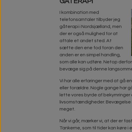
GÅTERAPI
I kombination med
telefonsamtaler tilbyder jeg
gåterapi i Nordsjælland, men
der er også mulighed for at
aftale et andet sted. At
sætte den ene fod foran den
anden er en simpel handling,
som alle kan udføre. Netop derfo
bevæge sig på denne langsomm
Vi har alle erfaringer med at gå e
eller forældre. Nogle gange har gå
lette vores byrde af bekymringer
livsomstændigheder. Bevægelse i s
meget.
Når vi går, mærker vi, at der er f
Tankerne, som til tider kan køre i 