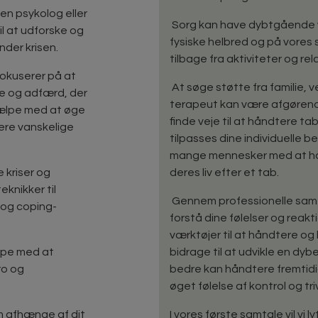
en psykolog eller
Sorg kan have dybtgående v
il at udforske og
fysiske helbred og på vores s
nder krisen.
tilbage fra aktiviteter og r
okuserer på at
At søge støtte fra familie, v
e og adfærd, der
terapeut kan være afgørend
jælpe med at øge
finde veje til at håndtere tab
tere vanskelige
tilpasses dine individuelle b
mange mennesker med at h
e kriser og
deres liv efter et tab.
knikker til
Gennem professionelle samta
 og coping-
forstå dine følelser og reakt
værktøjer til at håndtere og
lpe med at
bidrage til at udvikle en dyb
ro og
bedre kan håndtere fremtidi
øget følelse af kontrol og trivse
rm afhænge af dit
I vores første samtale vil vi 