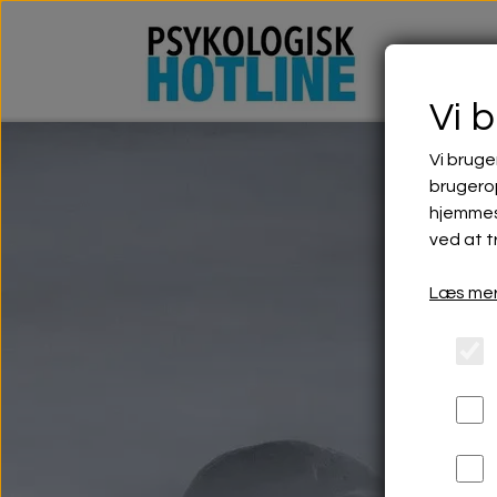
Vi 
Vi bruge
brugerop
hjemmes
ved at t
Læs mer