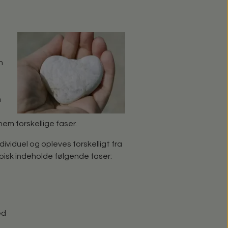
n
n
nem forskellige faser.
ividuel og opleves forskelligt fra
ypisk indeholde følgende faser:
ed