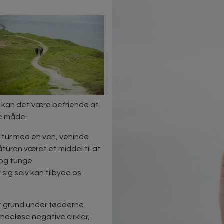
r kan det være befriende at
e måde.
n tur med en ven, veninde
turen været et middel til at
 og tunge
ig selv kan tilbyde os
ast grund under fødderne.
endeløse negative cirkler,