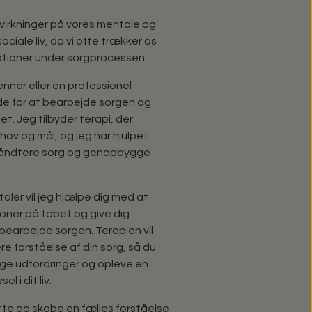
irkninger på vores mentale og
ociale liv, da vi ofte trækker os
elationer under sorgprocessen.
enner eller en professionel
e for at bearbejde sorgen og
et. Jeg tilbyder terapi, der
ehov og mål, og jeg har hjulpet
åndtere sorg og genopbygge
ler vil jeg hjælpe dig med at
ioner på tabet og give dig
 bearbejde sorgen. Terapien vil
ere forståelse af din sorg, så du
ge udfordringer og opleve en
l i dit liv.
lytte og skabe en fælles forståelse